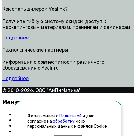
Как стать дилером Yealink?
Получить гибкую систему скидок, доступ к
маркетинговым материалам, тренингам и семинарам
Подробнее
Технологические партнеры
Информация о совместимости различного
оборудования с Yealink
Подробнее
© 2010-2026, ООО "АйПиМатика"
Меню
Контакты
Я ознакомлен с
Политикой
и даю
Техническая поддержка
согласие на
обработку
моих
Как стать дилером
персональных данных и файлов Cookie.
Список неавторизованных реселлеров