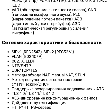
PCMU (G.711μ), PCMA (G.711A), G.726, G.729, G.729A,
iLBC
VAD (обнаружение активности голоса), CNG
(генерация комфортного шума), PLC
(маркирование потери пакетов), AJB
(адаптивный джиттер-буфер), AGC
(автоматическая регулировка усиления
микрофона)
Сетевые характеристики и безопасность
SIPv1 (RFC2543), SIPv2 (RFC3261)
VLAN (802.1Q/P)
802.1X, LLDP
NTP/SNTP
UDP/TCP/TLS
Методы обхода NAT: Manual NAT, STUN
Метод получения сетевых настроек:
статический/DHCP
Поддержка резервирования подключения к АТС
TLS 1.0/TLS 1.1/TLS 1.2
AES-шифрование конфигурационных файлов
Дайджест-аутентификация
HTTP/HTTPS-сервер