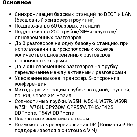
Основное
Синхронизация базовых станций по DECT и LAN
(бесшовный хэндовер и роуминг)
Поддержка до 60 базовых станций
Поддержка до 250 трубок/SIP-аккаунтов/
одновременных разговоров
До 8 разговоров на одну базовую станцию; при
использовании широкополосных кодеков
количество одновременных разговоров
ограничено четырьмя
До 2 одновременных разговоров на трубку,
переключение между активными разговорами
Удержание вызова, трансфер, 3-сторонняя
конференция
Методы регистрации трубок: по одной, группой,
по IPUI, через XML-файл
Совместимые трубки: W53H, W56H, W57R, W59R,
W73H, W78H, CP930W, CP935W, T41S/T42S
DDPhone, T54W DDPhone
Поворотные внешние антенны
Возможность резервирования DM (Внимание! Не
поддерживается в системе с VIM)