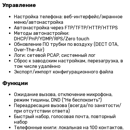
Управление
Настройка телефона: веб-интерфейс/экранное
меню/автонастройка
Автонастройка через FTP/TFTP/HTTP/HTTPS
Методы автонастройки:
DHCP/PnP/YDMP/RPS/Zero touch
Обновление ПО трубки по воздуху (DECT OTA,
Over-The-Air)
Логи: сетевой PCAP, системный лог
Сброс к заводским настройкам, перезагрузка, в
том числе удалённо
Экспорт/импорт конфигурационного файла
Функции
Ожидание вызова, отключение микрофона,
режим тишины, DND ("Не беспокоить")
Переадресация вызова (всегда/по занятости/
при отсутствии ответа)
Быстрый набор, голосовая почта, повторный
набор
Телефонные книги: локальная на 100 контактов,