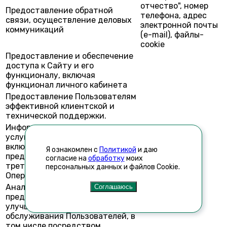
отчество", номер
Предоставление обратной
телефона, адрес
связи, осуществление деловых
электронной почты
коммуникаций
(e-mail), файлы-
cookie
Предоставление и обеспечение
доступа к Сайту и его
функционалу, включая
функционал личного кабинета
Предоставление Пользователям
эффективной клиентской и
технической поддержки.
Информирование о товарах,
услугах, специальных акциях,
включая рекламные,
Я ознакомлен с
Политикой
и даю
предложениях Оператора и
согласие на
обработку
моих
третьих лиц, по усмотрению
персональных данных и файлов Cookie.
Оператора
Анализ качества
Соглашаюсь
предоставляемых услуг и
улучшения качества
обслуживания Пользователей, в
том числе посредством