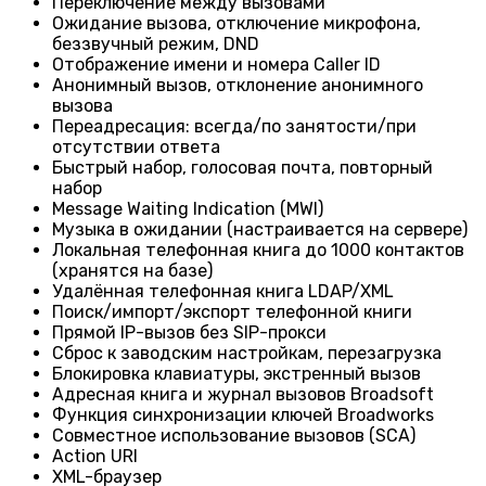
Переключение между вызовами
Ожидание вызова, отключение микрофона,
беззвучный режим, DND
Отображение имени и номера Caller ID
Анонимный вызов, отклонение анонимного
вызова
Переадресация: всегда/по занятости/при
отсутствии ответа
Быстрый набор, голосовая почта, повторный
набор
Message Waiting Indication (MWI)
Музыка в ожидании (настраивается на сервере)
Локальная телефонная книга до 1000 контактов
(хранятся на базе)
Удалённая телефонная книга LDAP/XML
Поиск/импорт/экспорт телефонной книги
Прямой IP-вызов без SIP-прокси
Сброс к заводским настройкам, перезагрузка
Блокировка клавиатуры, экстренный вызов
Адресная книга и журнал вызовов Broadsoft
Функция синхронизации ключей Broadworks
Совместное использование вызовов (SCA)
Action URI
XML-браузер