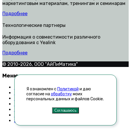
маркетинговым материалам, тренингам и семинарам
Подробнее
Технологические партнеры
Информация о совместимости различного
оборудования с Yealink
Подробнее
© 2010-2026, ООО "АйПиМатика"
Меню
Контакты
Я ознакомлен с
Политикой
и даю
Техническая поддержка
согласие на
обработку
моих
Как стать дилером
персональных данных и файлов Cookie.
Список неавторизованных реселлеров
Новости
Соглашаюсь
Технологические партнеры
Запросить прайс-лист