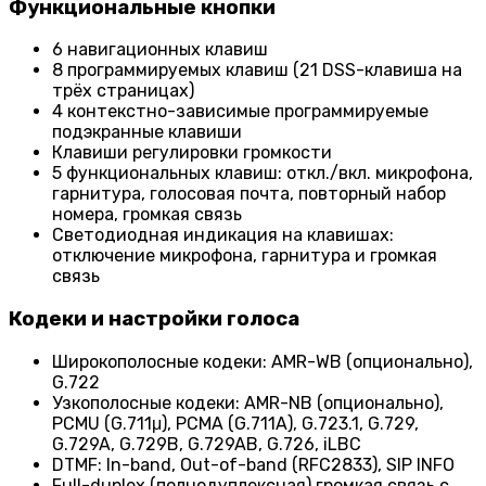
Функциональные кнопки
6 навигационных клавиш
8 программируемых клавиш (21 DSS-клавиша на
трёх страницах)
4 контекстно-зависимые программируемые
подэкранные клавиши
Клавиши регулировки громкости
5 функциональных клавиш: откл./вкл. микрофона,
гарнитура, голосовая почта, повторный набор
номера, громкая связь
Светодиодная индикация на клавишах:
отключение микрофона, гарнитура и громкая
связь
Кодеки и настройки голоса
Широкополосные кодеки: AMR-WB (опционально),
G.722
Узкополосные кодеки: AMR-NB (опционально),
PCMU (G.711μ), PCMA (G.711A), G.723.1, G.729,
G.729A, G.729B, G.729AB, G.726, iLBC
DTMF: In-band, Out-of-band (RFC2833), SIP INFO
Full-duplex (полнодуплексная) громкая связь с