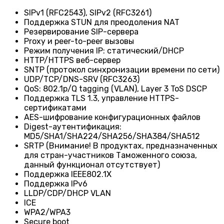
SIPv1 (RFC2543), SIPv2 (RFC3261)
Поддержка STUN для преодоления NAT
Резервирование SIP-сервера
Proxy и peer-to-peer вызовы
Режим получения IP: статический/DHCP
HTTP/HTTPS веб-сервер
SNTP (протокол синхронизации времени по сети)
UDP/TCP/DNS-SRV (RFC3263)
QoS: 802.1p/Q tagging (VLAN), Layer 3 ToS DSCP
Поддержка TLS 1.3, управление HTTPS-
сертификатами
AES-шифрование конфигурационных файлов
Digest-аутентификация:
MD5/SHA1/SHA224/SHA256/SHA384/SHA512
SRTP (Внимание! В продуктах, предназначенных
для стран-участников Таможенного союза,
данный функционал отсутствует)
Поддержка IEEE802.1X
Поддержка IPv6
LLDP/CDP/DHCP VLAN
ICE
WPA2/WPA3
Secure boot