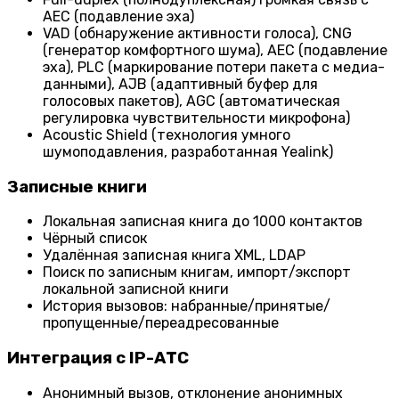
AEC (подавление эха)
VAD (обнаружение активности голоса), CNG
(генератор комфортного шума), AEC (подавление
эха), PLC (маркирование потери пакета с медиа-
данными), AJB (адаптивный буфер для
голосовых пакетов), AGC (автоматическая
регулировка чувствительности микрофона)
Acoustic Shield (технология умного
шумоподавления, разработанная Yealink)
Записные книги
Локальная записная книга до 1000 контактов
Чёрный список
Удалённая записная книга XML, LDAP
Поиск по записным книгам, импорт/экспорт
локальной записной книги
История вызовов: набранные/принятые/
пропущенные/переадресованные
Интеграция с IP-АТС
Анонимный вызов, отклонение анонимных