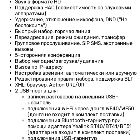
Звук в формате HD
Поддержка HAC (совместимость со слуховыми
аппаратами)
Удержание, отключение микрофона, DND ("Не
беспокоить")
Быстрый набор, горячая линия
Переадресация, режим ожидания, трансфер
Групповое прослушивание, SIP SMS, экстренные
вызовы
5-сторонняя конференция
Выбор мелодии/загрузка/удаление
Вызов по IP-адресу
Настройка времени: автоматически или вручную
Редактирование правил набора, поддержка BLF
XML-браузер, Action URL/URI
2 USB-порта для:
записи разговоров на внешний USB-
носитель
подключения Wi-Fi через донгл WF40/WF50
(донгл не входит в комплект поставки)
подключения Bluetooth-гарнитур при
помощи адаптера Yealink BT40/BT41/BT51
(адаптер не входит в комплект поставки)
подключения USB-гарнитур