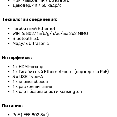
HDMI-выход: 4К / 60 кадр/с
Декодер: 4К / 30 кадр/с
Технологии соединения:
Гигабитный Ethernet
WIFI 6: 802.11a/b/g/n/ac/ax; 2x2 MIMO
Bluetooth 5.0
Модуль Ultrasonic
Интерфейсы:
1 x HDMI-выход
1 x Гигабитный Ethernet-порт (поддержка PoE)
3 x USB Type-A
1 x кнопка сброса
1 x разъем питания
1 x слот безопасности Kensington
Питание:
PoE (IEEE 802.3af)