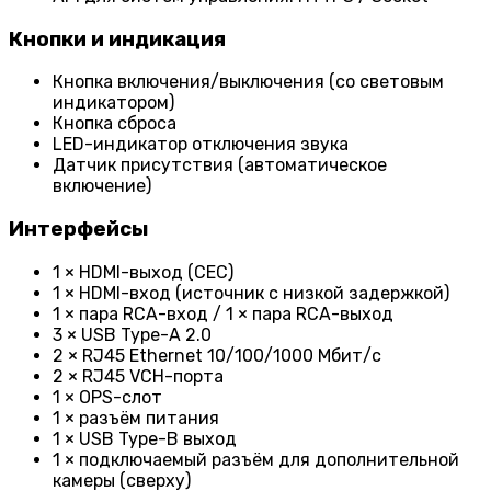
Кнопки и индикация
Кнопка включения/выключения (со световым
индикатором)
Кнопка сброса
LED-индикатор отключения звука
Датчик присутствия (автоматическое
включение)
Интерфейсы
1 × HDMI-выход (CEC)
1 × HDMI-вход (источник с низкой задержкой)
1 × пара RCA-вход / 1 × пара RCA-выход
3 × USB Type-A 2.0
2 × RJ45 Ethernet 10/100/1000 Мбит/с
2 × RJ45 VCH-порта
1 × OPS-слот
1 × разъём питания
1 × USB Type-B выход
1 × подключаемый разъём для дополнительной
камеры (сверху)