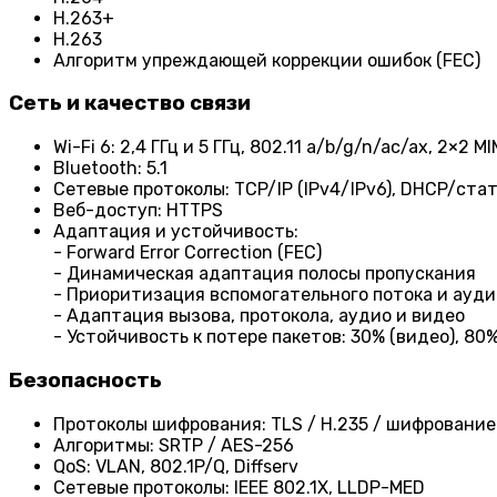
H.263+
H.263
Алгоритм упреждающей коррекции ошибок (FEC)
Сеть и качество связи
Wi-Fi 6: 2,4 ГГц и 5 ГГц, 802.11 a/b/g/n/ac/ax, 2×2 M
Bluetooth: 5.1
Сетевые протоколы: TCP/IP (IPv4/IPv6), DHCP/ста
Веб-доступ: HTTPS
Адаптация и устойчивость:
- Forward Error Correction (FEC)
- Динамическая адаптация полосы пропускания
- Приоритизация вспомогательного потока и ауди
- Адаптация вызова, протокола, аудио и видео
- Устойчивость к потере пакетов: 30% (видео), 80%
Безопасность
Протоколы шифрования: TLS / H.235 / шифровани
Алгоритмы: SRTP / AES-256
QoS: VLAN, 802.1P/Q, Diffserv
Сетевые протоколы: IEEE 802.1X, LLDP-MED