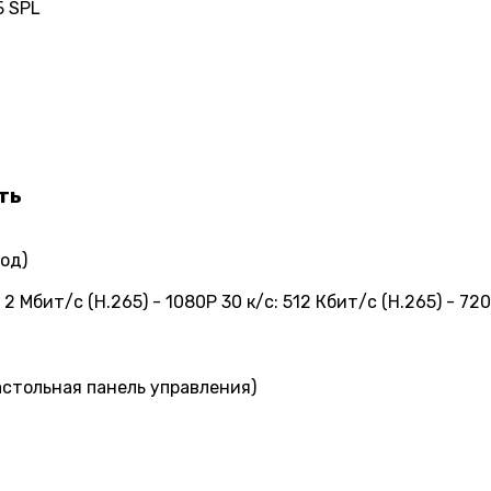
Б SPL
ть
ход)
 Мбит/с (H.265) - 1080P 30 к/с: 512 Кбит/с (H.265) - 720
астольная панель управления)