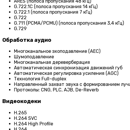
ARES (полоса пропускания 48 кГц)
G.722.1C (полоса пропускания 14 кГц)
G.722.1 (полоса пропускания 7 кГц)
G.722
G.711 (PCMA/PCMU) (полоса пропускания 3,4 кГц)
G.729
Обработка аудио
Многоканальное эхоподавление (AEC)
Шумоподавление
Многоканальная дереверберация
Автоматическая синхронизация движений губ
Автоматическая регулировка усиления (AGC)
Технология Full-duplex
Направленный захват звука с формированием луч
Протоколы: CNG, PLC, AJB, De-Reverb
Видеокодеки
H.265
H.264 SVC
H.264 High Profile
H.264