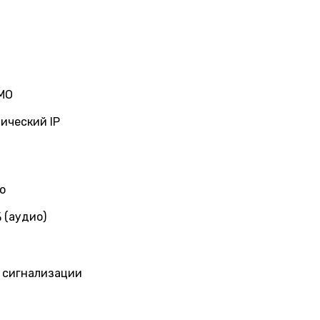
IMO
тический IP
о
 (аудио)
е сигнализации