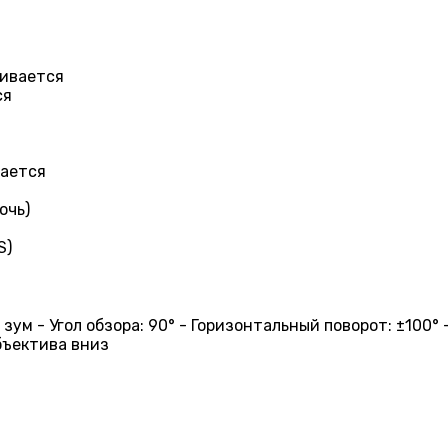
живается
ся
вается
очь)
S)
 зум - Угол обзора: 90° - Горизонтальный поворот: ±100°
бъектива вниз