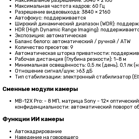
Максимальное разрешение: 3840 × 2160
Максимальная частота кадров: 60 Гц
Разрешение видеовыхода: 3840 × 2160
Автофокус: поддерживается
Широкий динамический диапазон (WDR): поддер
HDR (High Dynamic Range Imaging): поддерживает
Экспозиция: автоматическая
Баланс белого: автоматический / ручной / ATW
Количество пресетов: 9
Автоматическая шторка приватности: поддержи
Рабочая дистанция (Глубина резкости): 1~8 м
Минимальная освещённость: 0,5 лк (день), 0,1 лк (н
Отношение сигнал/шум: >63 дБ
Тип стабилизации: электронный стабилизатор (EI
Сменные модули камеры
MB-12X Pro: - 8 МП, матрица Sony - 12× оптический
конфиденциальности: автоматический поворот о
Функции ИИ камеры
Автокадрирование
Наведение на говорящего