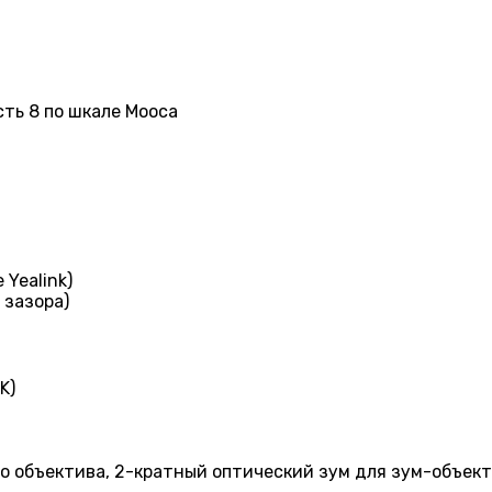
сть 8 по шкале Мооса
 Yealink)
 зазора)
K)
о объектива, 2-кратный оптический зум для зум-объек