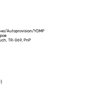
ню/Autoprovision/YDMP
еров
uch, TR-069, PnP
)