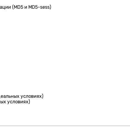
ции (MD5 и MD5-sess)
деальных условиях)
ных условиях)