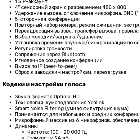
1 SIP-аккаунт
4" сенсорный экран с разрешением 480 x 800
Удержание вызова, отключение микрофона, DND ("Н
5-сторонняя конференция
Повторный набор номера, режим ожидания, экст
Переадресация вызова, трансфер вызова, правила
Выбор мелодии/загрузка/удаление
Установка времени: вручную/синхронизация по с
Регулировка громкости
Сопряжение через Bluetooth
Мгновенное создание конференции
Вызов по IP (peer-to-peer)
Сброс к заводским настройкам, перезагрузка
Кодеки и настройки голоса
Звук в формате Optimal HD
Технология шумоподавления Yealink
Smart Noise Filtering (умная фильтрация шума)
Применяется для небольших и средних конферен
Микрофонный массив из 6 микрофонов, обеспечива
Динамик:
Частота: 100 - 20 000 Гц
Громкость: 94 дБ