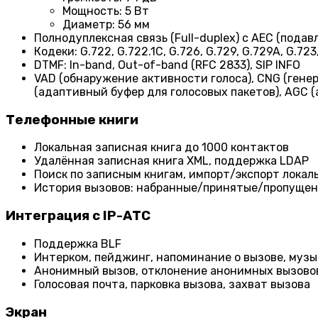
Мощность: 5 Вт
Диаметр: 56 мм
Полнодуплексная связь (Full-duplex) с AEC (подав
Кодеки: G.722, G.722.1C, G.726, G.729, G.729A, G.723
DTMF: In-band, Out-of-band (RFC 2833), SIP INFO
VAD (обнаружение активности голоса), CNG (гене
(адаптивный буфер для голосовых пакетов), AGC 
Телефонные книги
Локальная записная книга до 1000 контактов
Удалённая записная книга XML, поддержка LDAP
Поиск по записным книгам, импорт/экспорт локал
История вызовов: набранные/принятые/пропуще
Интеграция с IP-АТС
Поддержка BLF
Интерком, пейджинг, напоминание о вызове, муз
Анонимный вызов, отклонение анонимных вызово
Голосовая почта, парковка вызова, захват вызова
Экран