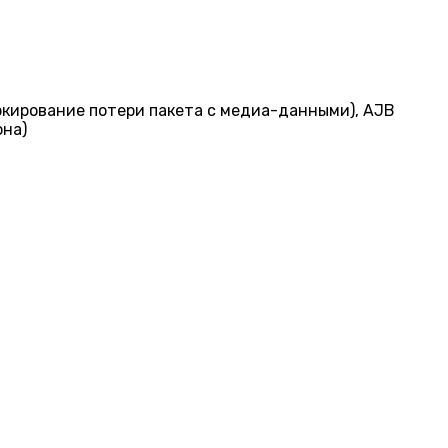
аркирование потери пакета с медиа-данными), AJB
она)