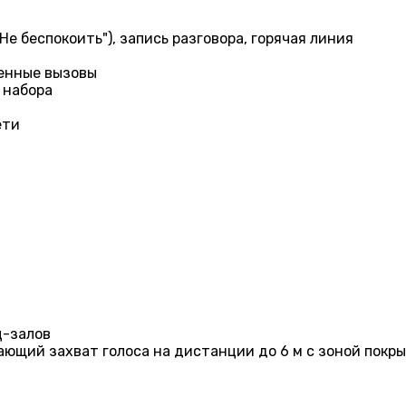
е беспокоить"), запись разговора, горячая линия
ренные вызовы
 набора
ети
ц-залов
ющий захват голоса на дистанции до 6 м с зоной покры