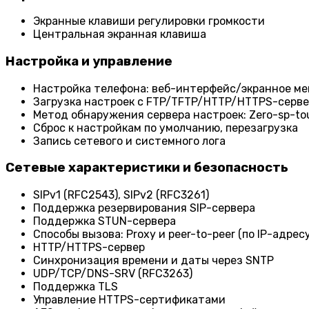
Экранные клавиши регулировки громкости
Центральная экранная клавиша
Настройка и управление
Настройка телефона: веб-интерфейс/экранное ме
Загрузка настроек с FTP/TFTP/HTTP/HTTPS-серв
Метод обнаружения сервера настроек: Zero-sp-to
Сброс к настройкам по умолчанию, перезагрузка
Запись сетевого и системного лога
Сетевые характеристики и безопасность
SIPv1 (RFC2543), SIPv2 (RFC3261)
Поддержка резервирования SIP-сервера
Поддержка STUN-сервера
Способы вызова: Proxy и peer-to-peer (по IP-адресу
HTTP/HTTPS-сервер
Синхронизация времени и даты через SNTP
UDP/TCP/DNS-SRV (RFC3263)
Поддержка TLS
Управление HTTPS-сертификатами